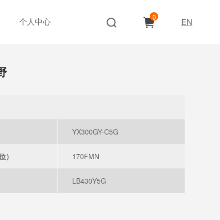
0
个人中心
EN
野
YX300GY-C5G
位）
170FMN
）
LB430Y5G