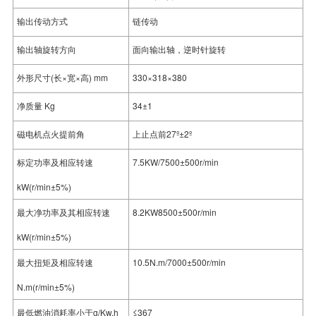
输出传动方式
链传动
输出轴旋转方向
面向输出轴，逆时针旋转
外形尺寸(长×宽×高) mm
330×318×380
净质量 Kg
34±1
磁电机点火提前角
上止点前27º±2º
标定功率及相应转速
7.5KW/7500±500r/min
kW(r/min±5%)
最大净功率及其相应转速
8.2KW8500±500r/min
kW(r/min±5%)
最大扭矩及相应转速
10.5N.m/7000±500r/min
N.m(r/min±5%)
最低燃油消耗率小于g/Kw.h
≤367