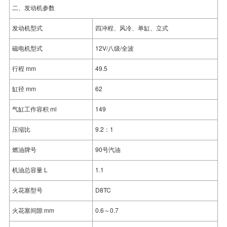
二、发动机参数
发动机型式
四冲程、风冷、单缸、立式
磁电机型式
12V/八级/全波
行程 mm
49.5
缸径 mm
62
气缸工作容积 ml
149
压缩比
9.2：1
燃油牌号
90号汽油
机油总容量 L
1.1
火花塞型号
D8TC
火花塞间隙 mm
0.6～0.7