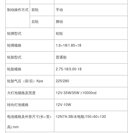
制动操作方式
前轮
手动
后轮
脚动
轮辋型式
铝轮
轮辋规格
1.6×18/1.85×18
轮胎型式
普通胎
轮胎规格
2.75-18/3.00-18
轮胎气压（前/后）Kpa
225/280
大灯泡规格及照度
12V-35W/35W ≥10000cd
转向灯泡规格
12V-10W
电池规格及外形尺寸(长×宽×
12N7A-3B/水电瓶/150×60×130
高) mm