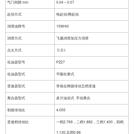
气门间隙 mm
0.04～0.07
起动方式
电起动/脚起动
润滑油牌号
15W/40
润滑方式
飞溅润滑加压力润滑
点火方式
C.D.I
化油器型号
PZ27
化油器型式
平吸柱塞式
变速器型式
常啮合两级传动五档变速
离合器型式
多片油浴式 手动离合
初级传动比
4.055
变速档传动比
一档2.769，二档1.882，三档1.400，四档
1.130,五档0.96