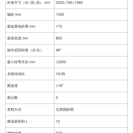
外形尺寸（长×宽×高） mm
2020×760×1080
轴距 mm
1340
最低离地距离 mm
170
座垫高度 mm
800
操作把回转角（左/右）
48°
最小转弯半径 mm
≤2000
末级传动比
16:38
爬坡度
≥18°
座位数
2
变档方式
五档国际档
燃油箱容积 L
12
燃料种类
90#