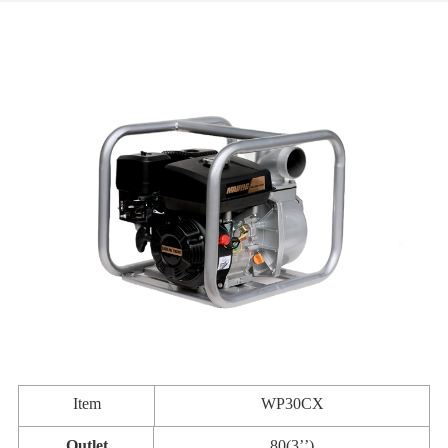
Item
WP30CX
Outlet
80(3
’’
)