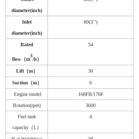
diameter(inch)
Inlet
80(3
’’
)
diameter(inch)
Rated
54
3
flow
（
m
/h
）
Lift
（
m
）
30
Suction
（
m
）
6
Engine model
168FB/170F
Rotation(rpm)
3600
Fuel tank
4
capacity
（
L
）
N
et Weight
28