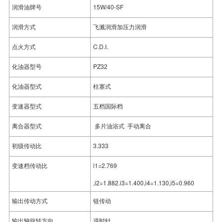
润滑油牌号
15W/40-SF
润滑方式
飞溅润滑加压力润滑
点火方式
C.D.I.
化油器型号
PZ32
化油器型式
柱塞式
变速器型式
五档国际档
离合器型式
多片油浴式 手动离合
初级传动比
3.333
变速档传动比
i1=2.769
,i2=1.882.i3=1.400,i4=1.130,i5=0.960
输出传动方式
链传动
输出轴旋转方向
逆时针