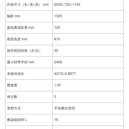
外形尺寸（长×宽×高） mm
2030×720×1140
轴距 mm
1320
最低离地距离 mm
120
座垫高度 mm
810
操作把回转角（左/右）
35
最小转弯半径 mm
2400
末级传动比
43/15=2.8677
爬坡度
≥18°
座位数
2
变档方式
手动离合变挡
燃油箱容积 L
16