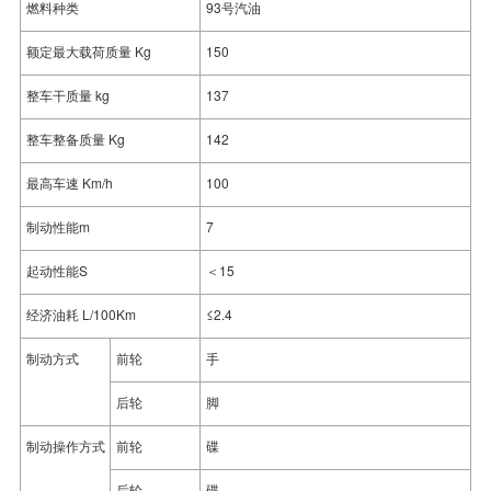
燃料种类
93号汽油
额定最大载荷质量 Kg
150
整车干质量 kg
137
整车整备质量 Kg
142
最高车速 Km/h
100
制动性能m
7
起动性能S
＜15
经济油耗 L/100Km
≤2.4
制动方式
前轮
手
后轮
脚
制动操作方式
前轮
碟
后轮
碟