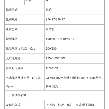
轮辋型式
铝轮
轮辋规格
2.5×17/3.5×17
轮胎型式
真空胎
轮胎规格
100/80-17 /140/60-17
轮胎气压（前/后）Kpa
200/280
大灯泡规格
12V/35W/35W
转向灯泡规格
12V/10W
电池规格及外形尺寸(长×宽×
GTX9A-BS/半免维护电瓶/135*75*135/带电
高) mm
解液/英文
二、发动机参数
发动机型式
四冲程、油冷、单缸、立式/带平衡轴