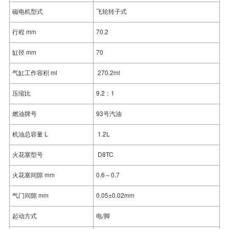
磁电机型式
飞轮转子式
行程 mm
70.2
缸径 mm
70
气缸工作容积 ml
270.2ml
压缩比
9.2：1
燃油牌号
93号汽油
机油总容量 L
1.2L
火花塞型号
D8TC
火花塞间隙 mm
0.6～0.7
气门间隙 mm
0.05±0.02mm
起动方式
电/脚